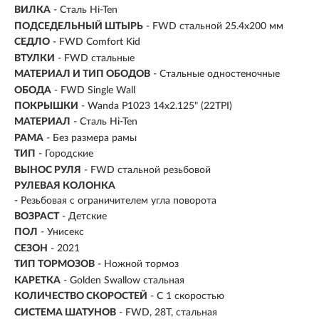
ВИЛКА
- Сталь Hi-Ten
ПОДСЕДЕЛЬНЫЙ ШТЫРЬ
- FWD стальной 25.4x200 мм
СЕДЛО
- FWD Comfort Kid
ВТУЛКИ
- FWD стальные
МАТЕРИАЛ И ТИП ОБОДОВ
- Стальные одностеночные
ОБОДА
- FWD Single Wall
ПОКРЫШКИ
- Wanda P1023 14x2.125" (22TPI)
МАТЕРИАЛ
- Сталь Hi-Ten
РАМА
- Без размера рамы
ТИП
-
Городские
ВЫНОС РУЛЯ
- FWD стальной резьбовой
РУЛЕВАЯ КОЛОНКА
- Резьбовая с ограничителем угла поворота
ВОЗРАСТ
-
Детские
ПОЛ
- Унисекс
СЕЗОН
- 2021
ТИП ТОРМОЗОВ
- Ножной тормоз
КАРЕТКА
- Golden Swallow стальная
КОЛИЧЕСТВО СКОРОСТЕЙ
- С 1 скоростью
СИСТЕМА ШАТУНОВ
- FWD, 28T, cтальная