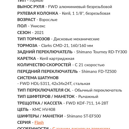
ТИП
-
Горные
ВЫНОС РУЛЯ
- FWD алюминиевый безрезьбовой
РУЛЕВАЯ КОЛОНКА
- Kenli, 1 1/8'', безрезьбовая
ВОЗРАСТ
-
Взрослые
ПОЛ
- Унисекс
СЕЗОН
- 2021
ТИП ТОРМОЗОВ
- Дисковые механические
ТОРМОЗА
- Clarks CMD-21, 160/160 мм
ЗАДНИЙ ПЕРЕКЛЮЧАТЕЛЬ
- Shimano Tourney RD-TY300
КАРЕТКА
- Kenli картриджная
КОЛИЧЕСТВО СКОРОСТЕЙ
- С 21 скоростью
ПЕРЕДНИЙ ПЕРЕКЛЮЧАТЕЛЬ
- Shimano FD-TZ500
СИСТЕМА ШАТУНОВ
- FWD HDL-S311, 42x34x24T, стальная
ТИП ПЕРЕКЛЮЧАТЕЛЯ СК.
- Обычный переключатель
ТИП ШИФТЕРОВ / МАНЕТОК
- Рычажный
ТРЕЩОТКА / КАССЕТА
- FWD KDF-711, 14-28T
ЦЕПЬ
- KMC HV408
ШИФТЕРЫ / МАНЕТКИ
- Shimano ST-EF500
СЕРИЯ
-
Flash