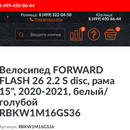
8-499-450-86-44
Розница:
8 (499) 322-04-50
Юрлица:
ДОСТАВИМ
ПО ВСЕЙ РОССИИ
8 (499) 450-86-44
Перезвоните мне
0
0
Велосипед FORWARD
FLASH 26 2.2 S disc, рама
15", 2020-2021, белый/
голубой
RBKW1M16GS36
Артикул:
RBKW1M16GS36