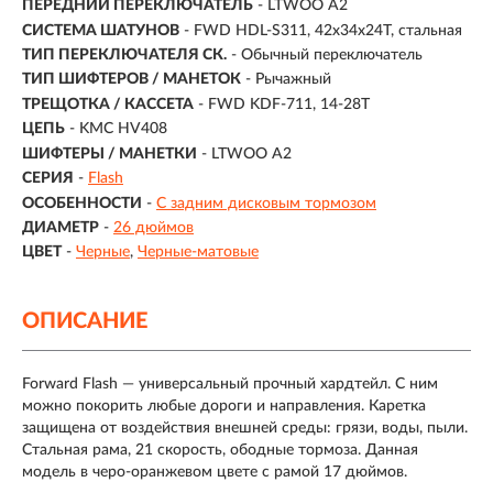
ПЕРЕДНИЙ ПЕРЕКЛЮЧАТЕЛЬ
- LTWOO A2
СИСТЕМА ШАТУНОВ
- FWD HDL-S311, 42x34x24T, стальная
ТИП ПЕРЕКЛЮЧАТЕЛЯ СК.
- Обычный переключатель
ТИП ШИФТЕРОВ / МАНЕТОК
- Рычажный
ТРЕЩОТКА / КАССЕТА
- FWD KDF-711, 14-28T
ЦЕПЬ
- KMC HV408
ШИФТЕРЫ / МАНЕТКИ
- LTWOO A2
СЕРИЯ
-
Flash
ОСОБЕННОСТИ
-
С задним дисковым тормозом
ДИАМЕТР
-
26 дюймов
ЦВЕТ
-
Черные
Черные-матовые
ОПИСАНИЕ
Forward Flash — универсальный прочный хардтейл. С ним
можно покорить любые дороги и направления. Каретка
защищена от воздействия внешней среды: грязи, воды, пыли.
Стальная рама, 21 скорость, ободные тормоза. Данная
модель в черо-оранжевом цвете с рамой 17 дюймов.