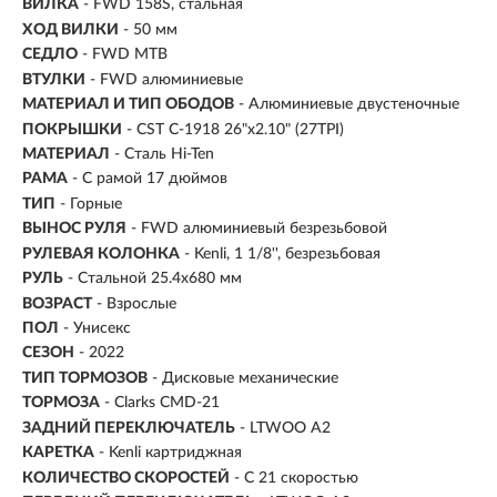
ВИЛКА
- FWD 158S, стальная
ХОД ВИЛКИ
- 50 мм
СЕДЛО
- FWD MTB
ВТУЛКИ
- FWD алюминиевые
МАТЕРИАЛ И ТИП ОБОДОВ
- Алюминиевые двустеночные
ПОКРЫШКИ
- CST C-1918 26"x2.10" (27TPI)
МАТЕРИАЛ
- Сталь Hi-Ten
РАМА
- С рамой 17 дюймов
ТИП
-
Горные
ВЫНОС РУЛЯ
- FWD алюминиевый безрезьбовой
РУЛЕВАЯ КОЛОНКА
- Kenli, 1 1/8'', безрезьбовая
РУЛЬ
- Стальной 25.4х680 мм
ВОЗРАСТ
-
Взрослые
ПОЛ
- Унисекс
СЕЗОН
- 2022
ТИП ТОРМОЗОВ
- Дисковые механические
ТОРМОЗА
- Clarks CMD-21
ЗАДНИЙ ПЕРЕКЛЮЧАТЕЛЬ
- LTWOO A2
КАРЕТКА
- Kenli картриджная
КОЛИЧЕСТВО СКОРОСТЕЙ
- С 21 скоростью