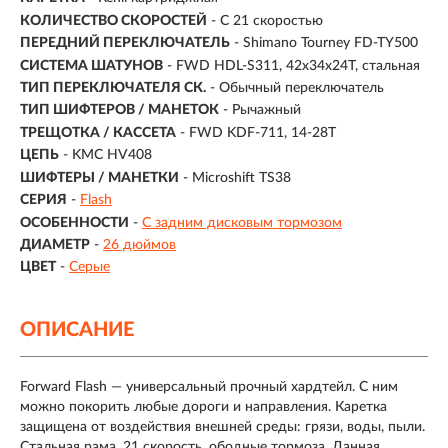
КОЛИЧЕСТВО СКОРОСТЕЙ
- С 21 скоростью
ПЕРЕДНИЙ ПЕРЕКЛЮЧАТЕЛЬ
- Shimano Tourney FD-TY500
СИСТЕМА ШАТУНОВ
- FWD HDL-S311, 42x34x24T, стальная
ТИП ПЕРЕКЛЮЧАТЕЛЯ СК.
- Обычный переключатель
ТИП ШИФТЕРОВ / МАНЕТОК
- Рычажный
ТРЕЩОТКА / КАССЕТА
- FWD KDF-711, 14-28T
ЦЕПЬ
- KMC HV408
ШИФТЕРЫ / МАНЕТКИ
- Microshift TS38
СЕРИЯ
-
Flash
ОСОБЕННОСТИ
-
С задним дисковым тормозом
ДИАМЕТР
-
26 дюймов
ЦВЕТ
-
Серые
ОПИСАНИЕ
Forward Flash — универсальный прочный хардтейл. С ним
можно покорить любые дороги и направления. Каретка
защищена от воздействия внешней среды: грязи, воды, пыли.
Стальная рама, 21 скорость, ободные тормоза. Данная