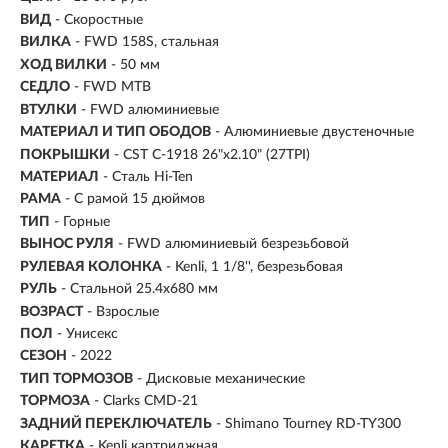
ВИД
- Скоростные
ВИЛКА
- FWD 158S, стальная
ХОД ВИЛКИ
- 50 мм
СЕДЛО
- FWD MTB
ВТУЛКИ
- FWD алюминиевые
МАТЕРИАЛ И ТИП ОБОДОВ
- Алюминиевые двустеночные
ПОКРЫШКИ
- CST C-1918 26"x2.10" (27TPI)
МАТЕРИАЛ
- Сталь Hi-Ten
РАМА
- С рамой 15 дюймов
ТИП
-
Горные
ВЫНОС РУЛЯ
- FWD алюминиевый безрезьбовой
РУЛЕВАЯ КОЛОНКА
- Kenli, 1 1/8'', безрезьбовая
РУЛЬ
- Стальной 25.4х680 мм
ВОЗРАСТ
-
Взрослые
ПОЛ
- Унисекс
СЕЗОН
- 2022
ТИП ТОРМОЗОВ
- Дисковые механические
ТОРМОЗА
- Clarks CMD-21
ЗАДНИЙ ПЕРЕКЛЮЧАТЕЛЬ
- Shimano Tourney RD-TY300
КАРЕТКА
- Kenli картриджная