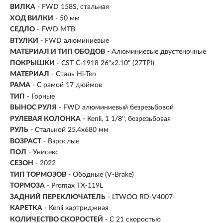
ВИЛКА
- FWD 158S, стальная
ХОД ВИЛКИ
- 50 мм
СЕДЛО
- FWD MTB
ВТУЛКИ
- FWD алюминиевые
МАТЕРИАЛ И ТИП ОБОДОВ
- Алюминиевые двустеночные
ПОКРЫШКИ
- CST C-1918 26"x2.10" (27TPI)
МАТЕРИАЛ
- Сталь Hi-Ten
РАМА
- С рамой 17 дюймов
ТИП
-
Горные
ВЫНОС РУЛЯ
- FWD алюминиевый безрезьбовой
РУЛЕВАЯ КОЛОНКА
- Kenli, 1 1/8'', безрезьбовая
РУЛЬ
- Стальной 25.4х680 мм
ВОЗРАСТ
-
Взрослые
ПОЛ
- Унисекс
СЕЗОН
- 2022
ТИП ТОРМОЗОВ
- Ободные (V-Brake)
ТОРМОЗА
- Promax TX-119L
ЗАДНИЙ ПЕРЕКЛЮЧАТЕЛЬ
- LTWOO RD-V4007
КАРЕТКА
- Kenli картриджная
КОЛИЧЕСТВО СКОРОСТЕЙ
- С 21 скоростью