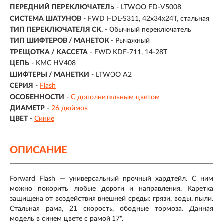
ПЕРЕДНИЙ ПЕРЕКЛЮЧАТЕЛЬ
- LTWOO FD-V5008
СИСТЕМА ШАТУНОВ
- FWD HDL-S311, 42x34x24T, стальная
ТИП ПЕРЕКЛЮЧАТЕЛЯ СК.
- Обычный переключатель
ТИП ШИФТЕРОВ / МАНЕТОК
- Рычажный
ТРЕЩОТКА / КАССЕТА
- FWD KDF-711, 14-28T
ЦЕПЬ
- KMC HV408
ШИФТЕРЫ / МАНЕТКИ
- LTWOO A2
СЕРИЯ
-
Flash
ОСОБЕННОСТИ
-
С дополнительным цветом
ДИАМЕТР
-
26 дюймов
ЦВЕТ
-
Синие
ОПИСАНИЕ
Forward Flash — универсальный прочный хардтейл. С ним
можно покорить любые дороги и направления. Каретка
защищена от воздействия внешней среды: грязи, воды, пыли.
Стальная рама, 21 скорость, ободные тормоза. Данная
модель в синем цвете с рамой 17".