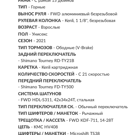
РАМА
- С рамой 15 дюймов
ТИП
-
Горные
ВЫНОС РУЛЯ
- FWD алюминиевый безрезьбовой
РУЛЕВАЯ КОЛОНКА
- Kenli, 1 1/8'', безрезьбовая
ВОЗРАСТ
-
Взрослые
ПОЛ
- Унисекс
СЕЗОН
- 2021
ТИП ТОРМОЗОВ
- Ободные (V-Brake)
ЗАДНИЙ ПЕРЕКЛЮЧАТЕЛЬ
- Shimano Tourney RD-TY21B
КАРЕТКА
- Kenli картриджная
КОЛИЧЕСТВО СКОРОСТЕЙ
- С 21 скоростью
ПЕРЕДНИЙ ПЕРЕКЛЮЧАТЕЛЬ
- Shimano Tourney FD-TY500
СИСТЕМА ШАТУНОВ
- FWD HDL-S311, 42x34x24T, стальная
ТИП ПЕРЕКЛЮЧАТЕЛЯ СК.
- Обычный переключатель
ТИП ШИФТЕРОВ / МАНЕТОК
- Рычажный
ТРЕЩОТКА / КАССЕТА
- FWD KDF-711, 14-28T
ЦЕПЬ
- KMC HV408
ШИФТЕРЫ / МАНЕТКИ
- Microshift TS38