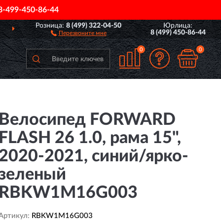
8-499-450-86-44
Розница:
8 (499) 322-04-50
Юрлица:
ДОСТАВИМ
ПО ВСЕЙ РОССИИ
8 (499) 450-86-44
Перезвоните мне
0
0
Велосипед FORWARD
FLASH 26 1.0, рама 15",
2020-2021, синий/ярко-
зеленый
RBKW1M16G003
Артикул:
RBKW1M16G003