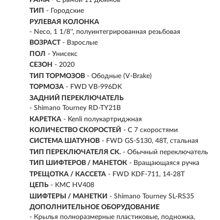
ТИП
-
Городские
РУЛЕВАЯ КОЛОНКА
- Neco, 1 1/8'', полуинтегрированная резьбовая
ВОЗРАСТ
-
Взрослые
ПОЛ
- Унисекс
СЕЗОН
- 2020
ТИП ТОРМОЗОВ
- Ободные (V-Brake)
ТОРМОЗА
- FWD VB-996DK
ЗАДНИЙ ПЕРЕКЛЮЧАТЕЛЬ
- Shimano Tourney RD-TY21B
КАРЕТКА
- Kenli полукартриджная
КОЛИЧЕСТВО СКОРОСТЕЙ
- С 7 скоростями
СИСТЕМА ШАТУНОВ
- FWD GS-S130, 48T, стальная
ТИП ПЕРЕКЛЮЧАТЕЛЯ СК.
- Обычный переключатель
ТИП ШИФТЕРОВ / МАНЕТОК
- Вращающаяся ручка
ТРЕЩОТКА / КАССЕТА
- FWD KDF-711, 14-28T
ЦЕПЬ
- KMC HV408
ШИФТЕРЫ / МАНЕТКИ
- Shimano Tourney SL-RS35
ДОПОЛНИТЕЛЬНОЕ ОБОРУДОВАНИЕ
- Крылья полноразмерные пластиковые, подножка,