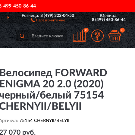
8-499-450-86-44
Розница:
8 (499) 322-04-50
Юрлица:
ПОЛНЫЙ
АССОРТИМЕНТ БРЕНДА
8 (499) 450-86-44
Перезвоните мне
0
0
Велосипед FORWARD
ENIGMA 20 2.0 (2020)
черный/белый 75154
CHERNYII/BELYII
Артикул:
75154 CHERNYII/BELYII
27 070 руб.