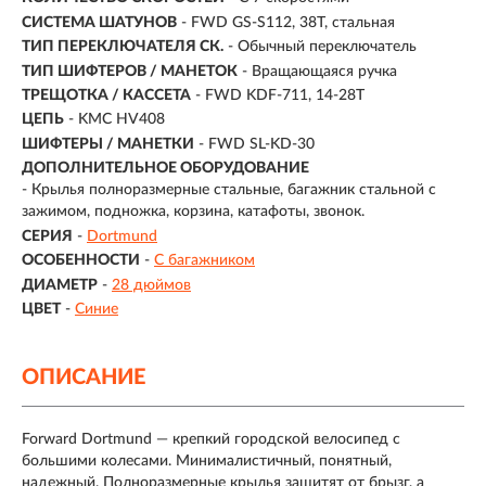
СИСТЕМА ШАТУНОВ
- FWD GS-S112, 38T, стальная
ТИП ПЕРЕКЛЮЧАТЕЛЯ СК.
- Обычный переключатель
ТИП ШИФТЕРОВ / МАНЕТОК
- Вращающаяся ручка
ТРЕЩОТКА / КАССЕТА
- FWD KDF-711, 14-28T
ЦЕПЬ
- KMC HV408
ШИФТЕРЫ / МАНЕТКИ
- FWD SL-KD-30
ДОПОЛНИТЕЛЬНОЕ ОБОРУДОВАНИЕ
- Крылья полноразмерные стальные, багажник стальной с
зажимом, подножка, корзина, катафоты, звонок.
СЕРИЯ
-
Dortmund
ОСОБЕННОСТИ
-
С багажником
ДИАМЕТР
-
28 дюймов
ЦВЕТ
-
Синие
ОПИСАНИЕ
Forward Dortmund — крепкий городской велосипед с
большими колесами. Минималистичный, понятный,
надежный. Полноразмерные крылья защитят от брызг, а