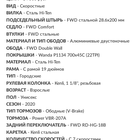
ВИД
- Скоростные
ВИЛКА
- Сталь Hi-Ten
ПОДСЕДЕЛЬНЫЙ ШТЫРЬ
- FWD стальной 28.6x200 мм
СЕДЛО
- FWD Comfort
ВТУЛКИ
- FWD стальные
МАТЕРИАЛ И ТИП ОБОДОВ
- Алюминиевые двустеночные
ОБОДА
- FWD Double Wall
ПОКРЫШКИ
- Wanda P1134 700x45C (22TPI)
МАТЕРИАЛ
- Сталь Hi-Ten
РАМА
- С рамой 19 дюймов
ТИП
-
Городские
РУЛЕВАЯ КОЛОНКА
- Kenli, 1 1/8'', резьбовая
ВОЗРАСТ
-
Взрослые
ПОЛ
- Унисекс
СЕЗОН
- 2020
ТИП ТОРМОЗОВ
- Ободные (V-Brake)
ТОРМОЗА
- Power VBR-207A
ЗАДНИЙ ПЕРЕКЛЮЧАТЕЛЬ
- FWD RD-HG-18B
КАРЕТКА
- Kenli стальная
КОЛИЧЕСТВО СКОРОСТЕЙ
- С 7 скоростями