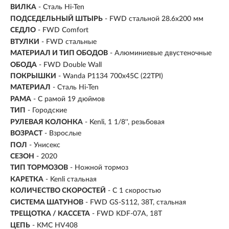
ВИЛКА
- Сталь Hi-Ten
ПОДСЕДЕЛЬНЫЙ ШТЫРЬ
- FWD стальной 28.6x200 мм
СЕДЛО
- FWD Comfort
ВТУЛКИ
- FWD стальные
МАТЕРИАЛ И ТИП ОБОДОВ
- Алюминиевые двустеночные
ОБОДА
- FWD Double Wall
ПОКРЫШКИ
- Wanda P1134 700x45C (22TPI)
МАТЕРИАЛ
- Сталь Hi-Ten
РАМА
- С рамой 19 дюймов
ТИП
-
Городские
РУЛЕВАЯ КОЛОНКА
- Kenli, 1 1/8'', резьбовая
ВОЗРАСТ
-
Взрослые
ПОЛ
- Унисекс
СЕЗОН
- 2020
ТИП ТОРМОЗОВ
- Ножной тормоз
КАРЕТКА
- Kenli стальная
КОЛИЧЕСТВО СКОРОСТЕЙ
- С 1 скоростью
СИСТЕМА ШАТУНОВ
- FWD GS-S112, 38T, стальная
ТРЕЩОТКА / КАССЕТА
- FWD KDF-07A, 18T
ЦЕПЬ
- KMC HV408