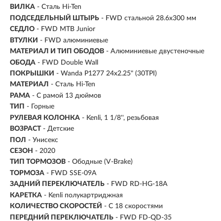
ВИЛКА
- Сталь Hi-Ten
ПОДСЕДЕЛЬНЫЙ ШТЫРЬ
- FWD стальной 28.6x300 мм
СЕДЛО
- FWD MTB Junior
ВТУЛКИ
- FWD алюминиевые
МАТЕРИАЛ И ТИП ОБОДОВ
- Алюминиевые двустеночные
ОБОДА
- FWD Double Wall
ПОКРЫШКИ
- Wanda P1277 24x2.25" (30TPI)
МАТЕРИАЛ
- Сталь Hi-Ten
РАМА
- С рамой 13 дюймов
ТИП
-
Горные
РУЛЕВАЯ КОЛОНКА
- Kenli, 1 1/8'', резьбовая
ВОЗРАСТ
-
Детские
ПОЛ
- Унисекс
СЕЗОН
- 2020
ТИП ТОРМОЗОВ
- Ободные (V-Brake)
ТОРМОЗА
- FWD SSE-09A
ЗАДНИЙ ПЕРЕКЛЮЧАТЕЛЬ
- FWD RD-HG-18A
КАРЕТКА
- Kenli полукартриджная
КОЛИЧЕСТВО СКОРОСТЕЙ
- С 18 скоростями
ПЕРЕДНИЙ ПЕРЕКЛЮЧАТЕЛЬ
- FWD FD-QD-35