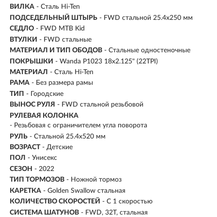
ВИЛКА
- Сталь Hi-Ten
ПОДСЕДЕЛЬНЫЙ ШТЫРЬ
- FWD стальной 25.4x250 мм
СЕДЛО
- FWD MTB Kid
ВТУЛКИ
- FWD стальные
МАТЕРИАЛ И ТИП ОБОДОВ
- Стальные одностеночные
ПОКРЫШКИ
- Wanda P1023 18x2.125" (22TPI)
МАТЕРИАЛ
- Сталь Hi-Ten
РАМА
- Без размера рамы
ТИП
-
Городские
ВЫНОС РУЛЯ
- FWD стальной резьбовой
РУЛЕВАЯ КОЛОНКА
- Резьбовая с ограничителем угла поворота
РУЛЬ
- Стальной 25.4х520 мм
ВОЗРАСТ
-
Детские
ПОЛ
- Унисекс
СЕЗОН
- 2022
ТИП ТОРМОЗОВ
- Ножной тормоз
КАРЕТКА
- Golden Swallow стальная
КОЛИЧЕСТВО СКОРОСТЕЙ
- С 1 скоростью
СИСТЕМА ШАТУНОВ
- FWD, 32T, cтальная