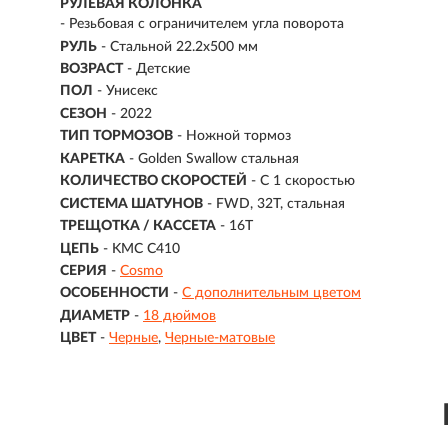
РУЛЕВАЯ КОЛОНКА
- Резьбовая с ограничителем угла поворота
РУЛЬ
- Стальной 22.2х500 мм
ВОЗРАСТ
-
Детские
ПОЛ
- Унисекс
СЕЗОН
- 2022
ТИП ТОРМОЗОВ
- Ножной тормоз
КАРЕТКА
- Golden Swallow стальная
КОЛИЧЕСТВО СКОРОСТЕЙ
- С 1 скоростью
СИСТЕМА ШАТУНОВ
- FWD, 32T, cтальная
ТРЕЩОТКА / КАССЕТА
- 16T
ЦЕПЬ
- KMC C410
СЕРИЯ
-
Cosmo
ОСОБЕННОСТИ
-
С дополнительным цветом
ДИАМЕТР
-
18 дюймов
ЦВЕТ
-
Черные
Черные-матовые