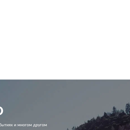
D
бытиях и многом другом