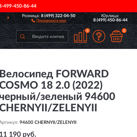
8-499-450-86-44
Розница:
8 (499) 322-04-50
Юрлица:
ДОСТАВИМ
ПО ВСЕЙ РОССИИ
8 (499) 450-86-44
Перезвоните мне
0
0
Велосипед FORWARD
COSMO 18 2.0 (2022)
черный/зеленый 94600
CHERNYII/ZELENYII
Артикул:
94600 CHERNYII/ZELENYII
11 190 руб.