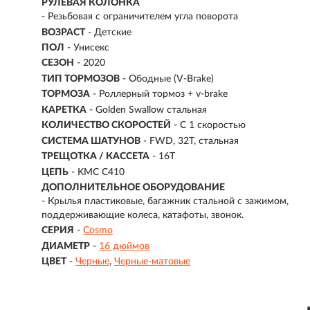
РУЛЕВАЯ КОЛОНКА
- Резьбовая с ограничителем угла поворота
ВОЗРАСТ
-
Детские
ПОЛ
- Унисекс
СЕЗОН
- 2020
ТИП ТОРМОЗОВ
- Ободные (V-Brake)
ТОРМОЗА
- Роллерный тормоз + v-brake
КАРЕТКА
- Golden Swallow стальная
КОЛИЧЕСТВО СКОРОСТЕЙ
- С 1 скоростью
СИСТЕМА ШАТУНОВ
- FWD, 32T, cтальная
ТРЕЩОТКА / КАССЕТА
- 16T
ЦЕПЬ
- KMC C410
ДОПОЛНИТЕЛЬНОЕ ОБОРУДОВАНИЕ
- Крылья пластиковые, багажник стальной с зажимом,
поддерживающие колеса, катафоты, звонок.
СЕРИЯ
-
Cosmo
ДИАМЕТР
-
16 дюймов
ЦВЕТ
-
Черные
Черные-матовые