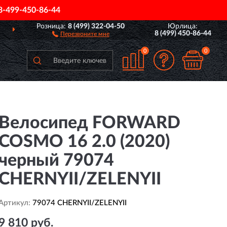
8-499-450-86-44
Розница:
8 (499) 322-04-50
Юрлица:
ССИИ
ПОЛНЫЙ
АССОР
8 (499) 450-86-44
Перезвоните мне
0
0
Велосипед FORWARD
COSMO 16 2.0 (2020)
черный 79074
CHERNYII/ZELENYII
Артикул:
79074 CHERNYII/ZELENYII
9 810 руб.