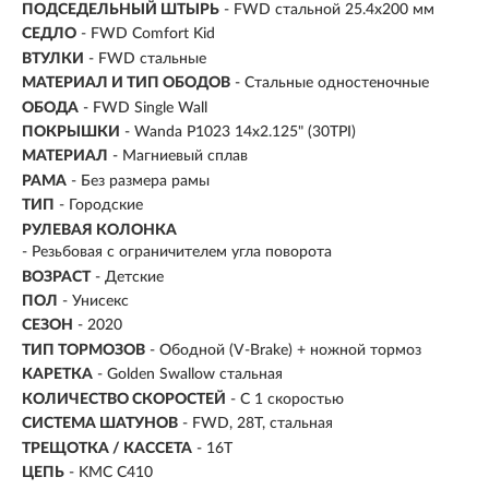
ПОДСЕДЕЛЬНЫЙ ШТЫРЬ
- FWD стальной 25.4x200 мм
СЕДЛО
- FWD Comfort Kid
ВТУЛКИ
- FWD стальные
МАТЕРИАЛ И ТИП ОБОДОВ
- Стальные одностеночные
ОБОДА
- FWD Single Wall
ПОКРЫШКИ
- Wanda P1023 14x2.125" (30TPI)
МАТЕРИАЛ
- Магниевый сплав
РАМА
- Без размера рамы
ТИП
-
Городские
РУЛЕВАЯ КОЛОНКА
- Резьбовая с ограничителем угла поворота
ВОЗРАСТ
-
Детские
ПОЛ
- Унисекс
СЕЗОН
- 2020
ТИП ТОРМОЗОВ
- Ободной (V-Brake) + ножной тормоз
КАРЕТКА
- Golden Swallow стальная
КОЛИЧЕСТВО СКОРОСТЕЙ
- С 1 скоростью
СИСТЕМА ШАТУНОВ
- FWD, 28T, cтальная
ТРЕЩОТКА / КАССЕТА
- 16T
ЦЕПЬ
- KMC C410