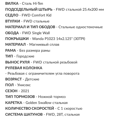
ВИЛКА
- Сталь Hi-Ten
ПОДСЕДЕЛЬНЫЙ ШТЫРЬ
- FWD стальной 25.4x200 мм
СЕДЛО
- FWD Comfort Kid
ВТУЛКИ
- FWD стальные
МАТЕРИАЛ И ТИП ОБОДОВ
- Стальные одностеночные
ОБОДА
- FWD Single Wall
ПОКРЫШКИ
- Wanda P1023 14x2.125" (30TPI)
МАТЕРИАЛ
- Магниевый сплав
РАМА
- Без размера рамы
ТИП
-
Городские
ВЫНОС РУЛЯ
- FWD стальной резьбовой
РУЛЕВАЯ КОЛОНКА
- Резьбовая с ограничителем угла поворота
ВОЗРАСТ
-
Детские
ПОЛ
- Унисекс
СЕЗОН
- 2021
ТИП ТОРМОЗОВ
- Ножной тормоз
КАРЕТКА
- Golden Swallow стальная
КОЛИЧЕСТВО СКОРОСТЕЙ
- С 1 скоростью
СИСТЕМА ШАТУНОВ
- FWD, 28T, cтальная