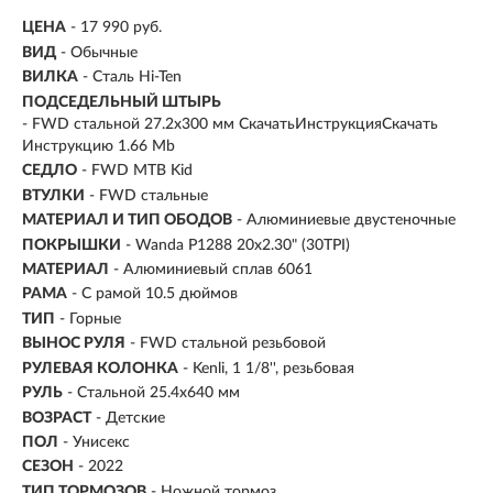
ЦЕНА
- 17 990 руб.
ВИД
- Обычные
ВИЛКА
- Сталь Hi-Ten
ПОДСЕДЕЛЬНЫЙ ШТЫРЬ
- FWD стальной 27.2x300 мм СкачатьИнструкцияСкачать
Инструкцию 1.66 Mb
СЕДЛО
- FWD MTB Kid
ВТУЛКИ
- FWD стальные
МАТЕРИАЛ И ТИП ОБОДОВ
- Алюминиевые двустеночные
ПОКРЫШКИ
- Wanda P1288 20x2.30" (30TPI)
МАТЕРИАЛ
- Алюминиевый сплав 6061
РАМА
- С рамой 10.5 дюймов
ТИП
-
Горные
ВЫНОС РУЛЯ
- FWD стальной резьбовой
РУЛЕВАЯ КОЛОНКА
- Kenli, 1 1/8'', резьбовая
РУЛЬ
- Стальной 25.4х640 мм
ВОЗРАСТ
-
Детские
ПОЛ
- Унисекс
СЕЗОН
- 2022
ТИП ТОРМОЗОВ
- Ножной тормоз