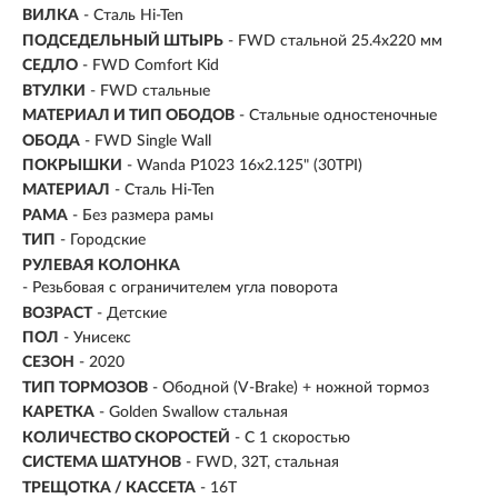
ВИЛКА
- Сталь Hi-Ten
ПОДСЕДЕЛЬНЫЙ ШТЫРЬ
- FWD стальной 25.4x220 мм
СЕДЛО
- FWD Comfort Kid
ВТУЛКИ
- FWD стальные
МАТЕРИАЛ И ТИП ОБОДОВ
- Стальные одностеночные
ОБОДА
- FWD Single Wall
ПОКРЫШКИ
- Wanda P1023 16x2.125" (30TPI)
МАТЕРИАЛ
- Сталь Hi-Ten
РАМА
- Без размера рамы
ТИП
-
Городские
РУЛЕВАЯ КОЛОНКА
- Резьбовая с ограничителем угла поворота
ВОЗРАСТ
-
Детские
ПОЛ
- Унисекс
СЕЗОН
- 2020
ТИП ТОРМОЗОВ
- Ободной (V-Brake) + ножной тормоз
КАРЕТКА
- Golden Swallow стальная
КОЛИЧЕСТВО СКОРОСТЕЙ
- С 1 скоростью
СИСТЕМА ШАТУНОВ
- FWD, 32T, cтальная
ТРЕЩОТКА / КАССЕТА
- 16T