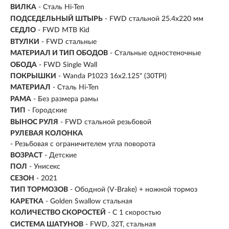
ВИЛКА
- Сталь Hi-Ten
ПОДСЕДЕЛЬНЫЙ ШТЫРЬ
- FWD стальной 25.4x220 мм
СЕДЛО
- FWD MTB Kid
ВТУЛКИ
- FWD стальные
МАТЕРИАЛ И ТИП ОБОДОВ
- Стальные одностеночные
ОБОДА
- FWD Single Wall
ПОКРЫШКИ
- Wanda P1023 16x2.125" (30TPI)
МАТЕРИАЛ
- Сталь Hi-Ten
РАМА
- Без размера рамы
ТИП
-
Городские
ВЫНОС РУЛЯ
- FWD стальной резьбовой
РУЛЕВАЯ КОЛОНКА
- Резьбовая с ограничителем угла поворота
ВОЗРАСТ
-
Детские
ПОЛ
- Унисекс
СЕЗОН
- 2021
ТИП ТОРМОЗОВ
- Ободной (V-Brake) + ножной тормоз
КАРЕТКА
- Golden Swallow стальная
КОЛИЧЕСТВО СКОРОСТЕЙ
- С 1 скоростью
СИСТЕМА ШАТУНОВ
- FWD, 32T, cтальная