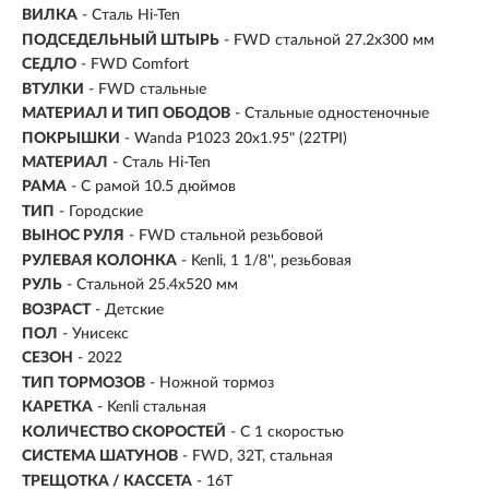
ВИЛКА
- Сталь Hi-Ten
ПОДСЕДЕЛЬНЫЙ ШТЫРЬ
- FWD стальной 27.2x300 мм
СЕДЛО
- FWD Comfort
ВТУЛКИ
- FWD стальные
МАТЕРИАЛ И ТИП ОБОДОВ
- Стальные одностеночные
ПОКРЫШКИ
- Wanda P1023 20x1.95" (22TPI)
МАТЕРИАЛ
- Сталь Hi-Ten
РАМА
- С рамой 10.5 дюймов
ТИП
-
Городские
ВЫНОС РУЛЯ
- FWD стальной резьбовой
РУЛЕВАЯ КОЛОНКА
- Kenli, 1 1/8'', резьбовая
РУЛЬ
- Стальной 25.4х520 мм
ВОЗРАСТ
-
Детские
ПОЛ
- Унисекс
СЕЗОН
- 2022
ТИП ТОРМОЗОВ
- Ножной тормоз
КАРЕТКА
- Kenli стальная
КОЛИЧЕСТВО СКОРОСТЕЙ
- С 1 скоростью
СИСТЕМА ШАТУНОВ
- FWD, 32T, cтальная
ТРЕЩОТКА / КАССЕТА
- 16T