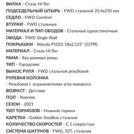
ВИЛКА
- Сталь Hi-Ten
ПОДСЕДЕЛЬНЫЙ ШТЫРЬ
- FWD стальной 25.4x250 мм
СЕДЛО
- FWD Comfort
ВТУЛКИ
- FWD стальные
МАТЕРИАЛ И ТИП ОБОДОВ
- Стальные одностеночные
ОБОДА
- FWD Single Wall
ПОКРЫШКИ
- Wanda P1023 18x2.125" (22TPI)
МАТЕРИАЛ
- Сталь Hi-Ten
РАМА
- Без размера рамы
ТИП
-
Городские
ВЫНОС РУЛЯ
- FWD стальной резьбовой
РУЛЕВАЯ КОЛОНКА
- Резьбовая с ограничителем угла поворота
ВОЗРАСТ
-
Детские
ПОЛ
- Унисекс
СЕЗОН
- 2021
ТИП ТОРМОЗОВ
- Ножной тормоз
КАРЕТКА
- Golden Swallow стальная
КОЛИЧЕСТВО СКОРОСТЕЙ
- С 1 скоростью
СИСТЕМА ШАТУНОВ
- FWD, 32T, cтальная