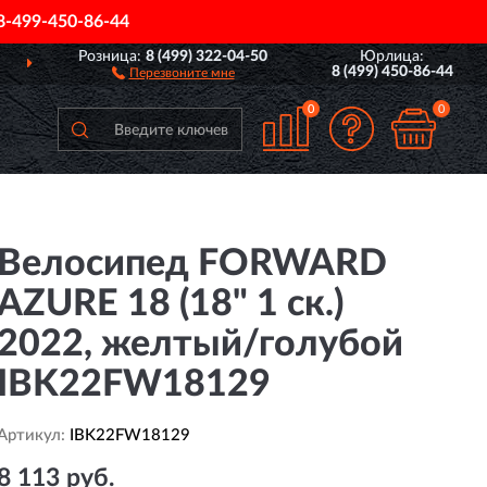
8-499-450-86-44
Розница:
8 (499) 322-04-50
Юрлица:
РОССИИ
ПОЛНЫЙ
АСС
8 (499) 450-86-44
Перезвоните мне
0
0
Велосипед FORWARD
AZURE 18 (18" 1 ск.)
2022, желтый/голубой
IBK22FW18129
Артикул:
IBK22FW18129
8 113 руб.