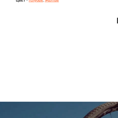
ЦВЕТ
-
Голубые
Желтые