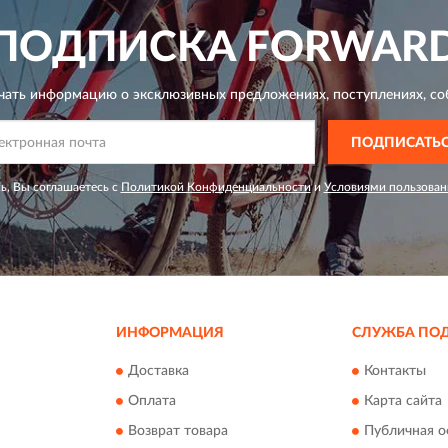
ПОДПИСКА
FORWAR
чать информацию о эксклюзивных предложениях,
поступлениях, со
ПОДПИСАТЬ
ь, Вы соглашаетесь с
Политикой Конфиденциальности
и
Условиями пользован
ИНФОРМАЦИЯ
СЛУЖБА ПО
Доставка
Контакты
Оплата
Карта сайта
Возврат товара
Публичная о