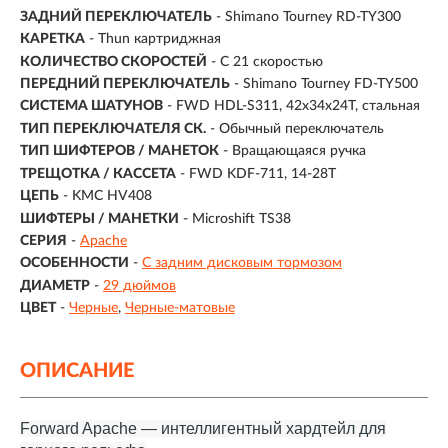
ЗАДНИЙ ПЕРЕКЛЮЧАТЕЛЬ
- Shimano Tourney RD-TY300
КАРЕТКА
- Thun картриджная
КОЛИЧЕСТВО СКОРОСТЕЙ
- С 21 скоростью
ПЕРЕДНИЙ ПЕРЕКЛЮЧАТЕЛЬ
- Shimano Tourney FD-TY500
СИСТЕМА ШАТУНОВ
- FWD HDL-S311, 42x34x24T, стальная
ТИП ПЕРЕКЛЮЧАТЕЛЯ СК.
- Обычный переключатель
ТИП ШИФТЕРОВ / МАНЕТОК
- Вращающаяся ручка
ТРЕЩОТКА / КАССЕТА
- FWD KDF-711, 14-28T
ЦЕПЬ
- KMC HV408
ШИФТЕРЫ / МАНЕТКИ
- Microshift TS38
СЕРИЯ
-
Apache
ОСОБЕННОСТИ
-
С задним дисковым тормозом
ДИАМЕТР
-
29 дюймов
ЦВЕТ
-
Черные
Черные-матовые
ОПИСАНИЕ
Forward Apache — интеллигентный хардтейл для