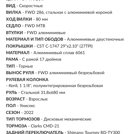
ВИД
- Скоростные
ВИЛКА
- FWD 286, стальная с алюминиевой короной
ХОД ВИЛКИ
- 80 мм
СЕДЛО
- FWD MTB
ВТУЛКИ
- FWD алюминиевые
МАТЕРИАЛ И ТИП ОБОДОВ
- Алюминиевые двустеночные
ПОКРЫШКИ
- CST C-1747 29"x2.10" (27TPI)
МАТЕРИАЛ
- Алюминиевый сплав 6061
РАМА
- С рамой 17 дюймов
ТИП
-
Горные
ВЫНОС РУЛЯ
- FWD алюминиевый безрезьбовой
РУЛЕВАЯ КОЛОНКА
- Kenli, 1 1/8'', полуинтегрированная безрезьбовая
РУЛЬ
- Стальной 31.8х680 мм
ВОЗРАСТ
-
Взрослые
ПОЛ
- Унисекс
СЕЗОН
- 2022
ТИП ТОРМОЗОВ
- Дисковые механические
ТОРМОЗА
- Clarks CMD-21
ЗАДНИЙ ПЕРЕКЛЮЧАТЕЛЬ
- Shimano Tourney RD-TY300