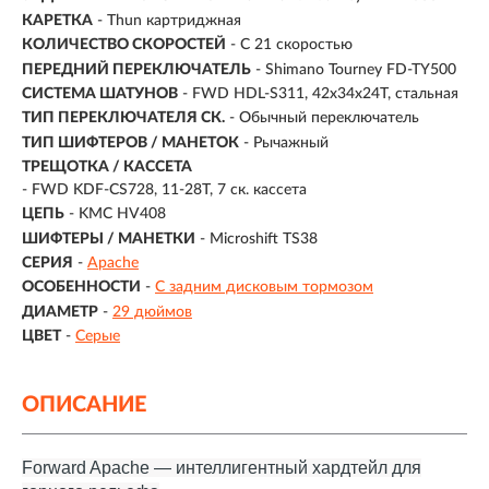
КАРЕТКА
- Thun картриджная
КОЛИЧЕСТВО СКОРОСТЕЙ
- С 21 скоростью
ПЕРЕДНИЙ ПЕРЕКЛЮЧАТЕЛЬ
- Shimano Tourney FD-TY500
СИСТЕМА ШАТУНОВ
- FWD HDL-S311, 42x34x24T, стальная
ТИП ПЕРЕКЛЮЧАТЕЛЯ СК.
- Обычный переключатель
ТИП ШИФТЕРОВ / МАНЕТОК
- Рычажный
ТРЕЩОТКА / КАССЕТА
- FWD KDF-CS728, 11-28T, 7 ск. кассета
ЦЕПЬ
- KMC HV408
ШИФТЕРЫ / МАНЕТКИ
- Microshift TS38
СЕРИЯ
-
Apache
ОСОБЕННОСТИ
-
С задним дисковым тормозом
ДИАМЕТР
-
29 дюймов
ЦВЕТ
-
Серые
ОПИСАНИЕ
Forward Apache — интеллигентный хардтейл для