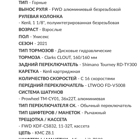
ТИП
-
Горные
ВЫНОС РУЛЯ
- FWD алюминиевый безрезьбовой
РУЛЕВАЯ КОЛОНКА
- Kenli, 1 1/8'', полуинтегрированная безрезьбовая
ВОЗРАСТ
-
Взрослые
ПОЛ
- Унисекс
СЕЗОН
- 2021
ТИП ТОРМОЗОВ
- Дисковые гидравлические
ТОРМОЗА
- Clarks CLOUT, 160/160 мм
ЗАДНИЙ ПЕРЕКЛЮЧАТЕЛЬ
- Shimano Tourney RD-TY300
КАРЕТКА
- Kenli картриджная
КОЛИЧЕСТВО СКОРОСТЕЙ
- С 16 скоростями
ПЕРЕДНИЙ ПЕРЕКЛЮЧАТЕЛЬ
- LTWOO FD-V5008
СИСТЕМА ШАТУНОВ
- Prowheel TM-CY01, 36x22T, алюминиевая
ТИП ПЕРЕКЛЮЧАТЕЛЯ СК.
- Обычный переключатель
ТИП ШИФТЕРОВ / МАНЕТОК
- Рычажный
ТРЕЩОТКА / КАССЕТА
- FWD KDF-CS832, 11-32T, кассета
ЦЕПЬ
- KMC Z8.1