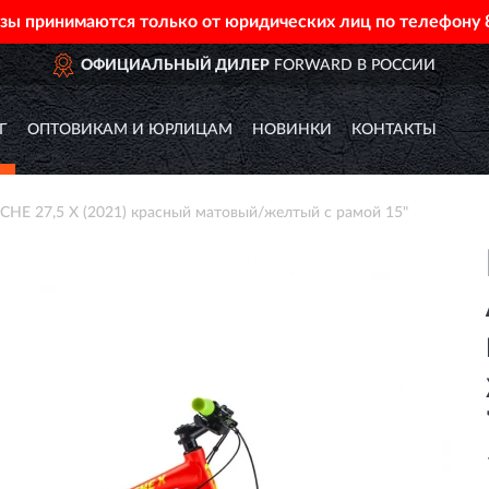
азы принимаются только от юридических лиц по телефону
ОФИЦИАЛЬНЫЙ ДИЛЕР
FORWARD В РОССИИ
Г
ОПТОВИКАМ И ЮРЛИЦАМ
НОВИНКИ
КОНТАКТЫ
E 27,5 X (2021) красный матовый/желтый с рамой 15"