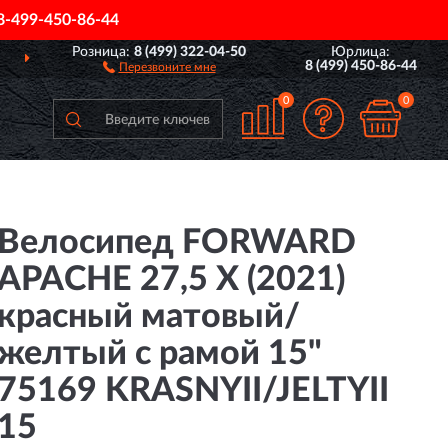
8-499-450-86-44
Розница:
8 (499) 322-04-50
Юрлица:
ДОСТАВИМ
ПО ВСЕЙ РОССИИ
8 (499) 450-86-44
Перезвоните мне
0
0
Велосипед FORWARD
APACHE 27,5 X (2021)
красный матовый/
желтый с рамой 15"
75169 KRASNYII/JELTYII
15