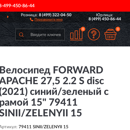
8-499-450-86-44
Розница:
8 (499) 322-04-50
Юрлица:
Й РОССИИ
ПОЛНЫЙ
А
8 (499) 450-86-44
Перезвоните мне
0
0
Велосипед FORWARD
APACHE 27,5 2.2 S disc
(2021) синий/зеленый с
рамой 15" 79411
SINII/ZELENYII 15
Артикул:
79411 SINII/ZELENYII 15