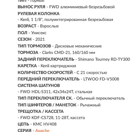
ТИП
-
Горные
ВЫНОС РУЛЯ
- FWD алюминиевый безрезьбовой
РУЛЕВАЯ КОЛОНКА
- Kenli, 1 1/8'', полуинтегрированная безрезьбовая
ВОЗРАСТ
-
Взрослые
ПОЛ
- Унисекс
СЕЗОН
- 2021
ТИП ТОРМОЗОВ
- Дисковые механические
ТОРМОЗА
- Clarks CMD-21, 160/160 мм
ЗАДНИЙ ПЕРЕКЛЮЧАТЕЛЬ
- Shimano Tourney RD-TY300
КАРЕТКА
- Kenli картриджная
КОЛИЧЕСТВО СКОРОСТЕЙ
- С 21 скоростью
ПЕРЕДНИЙ ПЕРЕКЛЮЧАТЕЛЬ
- LTWOO FD-V5008
СИСТЕМА ШАТУНОВ
- FWD HDL-S311, 42x34x24T, стальная
ТИП ПЕРЕКЛЮЧАТЕЛЯ СК.
- Обычный переключатель
ТИП ШИФТЕРОВ / МАНЕТОК
- Рычажный
ТРЕЩОТКА / КАССЕТА
- FWD KDF-CS728, 11-28T, кассета
ЦЕПЬ
- KMC HV408
СЕРИЯ
-
Apache