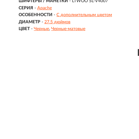
ШИФТЕРЫ / МАНЕТКИ
- LTWOO SL-V4007
СЕРИЯ
-
Apache
ОСОБЕННОСТИ
-
С дополнительным цветом
ДИАМЕТР
-
27.5 дюймов
ЦВЕТ
-
Черные
Черные-матовые