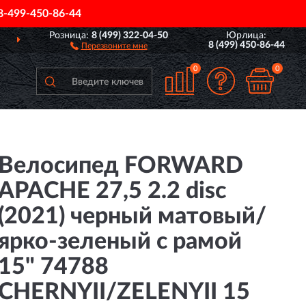
8-499-450-86-44
Розница:
8 (499) 322-04-50
Юрлица:
ДОСТАВИМ
ПО ВСЕЙ РОССИИ
8 (499) 450-86-44
Перезвоните мне
0
0
Велосипед FORWARD
APACHE 27,5 2.2 disc
(2021) черный матовый/
ярко-зеленый с рамой
15" 74788
CHERNYII/ZELENYII 15