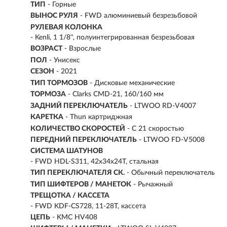
ТИП
-
Горные
ВЫНОС РУЛЯ
- FWD алюминиевый безрезьбовой
РУЛЕВАЯ КОЛОНКА
- Kenli, 1 1/8'', полуинтегрированная безрезьбовая
ВОЗРАСТ
-
Взрослые
ПОЛ
- Унисекс
СЕЗОН
- 2021
ТИП ТОРМОЗОВ
- Дисковые механические
ТОРМОЗА
- Clarks CMD-21, 160/160 мм
ЗАДНИЙ ПЕРЕКЛЮЧАТЕЛЬ
- LTWOO RD-V4007
КАРЕТКА
- Thun картриджная
КОЛИЧЕСТВО СКОРОСТЕЙ
- С 21 скоростью
ПЕРЕДНИЙ ПЕРЕКЛЮЧАТЕЛЬ
- LTWOO FD-V5008
СИСТЕМА ШАТУНОВ
- FWD HDL-S311, 42x34x24T, стальная
ТИП ПЕРЕКЛЮЧАТЕЛЯ СК.
- Обычный переключатель
ТИП ШИФТЕРОВ / МАНЕТОК
- Рычажный
ТРЕЩОТКА / КАССЕТА
- FWD KDF-CS728, 11-28T, кассета
ЦЕПЬ
- KMC HV408