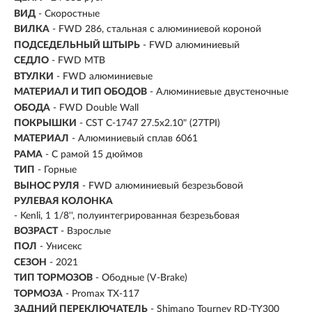
ВИД
- Скоростные
ВИЛКА
- FWD 286, стальная с алюминиевой короной
ПОДСЕДЕЛЬНЫЙ ШТЫРЬ
- FWD алюминиевый
СЕДЛО
- FWD MTB
ВТУЛКИ
- FWD алюминиевые
МАТЕРИАЛ И ТИП ОБОДОВ
- Алюминиевые двустеночные
ОБОДА
- FWD Double Wall
ПОКРЫШКИ
- CST C-1747 27.5x2.10" (27TPI)
МАТЕРИАЛ
- Алюминиевый сплав 6061
РАМА
- С рамой 15 дюймов
ТИП
-
Горные
ВЫНОС РУЛЯ
- FWD алюминиевый безрезьбовой
РУЛЕВАЯ КОЛОНКА
- Kenli, 1 1/8'', полуинтегрированная безрезьбовая
ВОЗРАСТ
-
Взрослые
ПОЛ
- Унисекс
СЕЗОН
- 2021
ТИП ТОРМОЗОВ
- Ободные (V-Brake)
ТОРМОЗА
- Promax TX-117
ЗАДНИЙ ПЕРЕКЛЮЧАТЕЛЬ
- Shimano Tourney RD-TY300