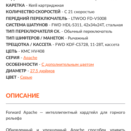
КАРЕТКА
- Kenli картриджная
КОЛИЧЕСТВО СКОРОСТЕЙ
- С 21 скоростью
ПЕРЕДНИЙ ПЕРЕКЛЮЧАТЕЛЬ
- LTWOO FD-V5008
СИСТЕМА ШАТУНОВ
- FWD HDL-S311, 42x34x24T, стальная
ТИП ПЕРЕКЛЮЧАТЕЛЯ СК.
- Обычный переключатель
ТИП ШИФТЕРОВ / МАНЕТОК
- Рычажный
ТРЕЩОТКА / КАССЕТА
- FWD KDF-CS728, 11-28T, кассета
ЦЕПЬ
- KMC HV408
СЕРИЯ
-
Apache
ОСОБЕННОСТИ
-
С дополнительным цветом
ДИАМЕТР
-
27.5 дюймов
ЦВЕТ
-
Серые
ОПИСАНИЕ
Forward Apache — интеллигентный хардтейл для горного
рельефа
Обновленный и улучшенный Apache способен удивить