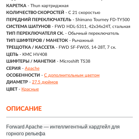
КАРЕТКА
- Thun картриджная
КОЛИЧЕСТВО СКОРОСТЕЙ
- С 21 скоростью
ПЕРЕДНИЙ ПЕРЕКЛЮЧАТЕЛЬ
- Shimano Tourney FD-TY500
СИСТЕМА ШАТУНОВ
- FWD HDL-S311, 42x34x24T, стальная
ТИП ПЕРЕКЛЮЧАТЕЛЯ СК.
- Обычный переключатель
ТИП ШИФТЕРОВ / МАНЕТОК
- Рычажный
ТРЕЩОТКА / КАССЕТА
- FWD SF-FW05, 14-28T, 7 ск.
ЦЕПЬ
- KMC HV408
ШИФТЕРЫ / МАНЕТКИ
- Microshift TS38
СЕРИЯ
-
Apache
ОСОБЕННОСТИ
-
С дополнительным цветом
ДИАМЕТР
-
27.5 дюймов
ЦВЕТ
-
Красные
ОПИСАНИЕ
Forward Apache — интеллигентный хардтейл для
горного рельефа