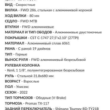
ВИД
- Скоростные
ВИЛКА
- FWD 286, стальная с алюминиевой короной
ХОД ВИЛКИ
- 80 мм
СЕДЛО
- FWD MTB
ВТУЛКИ
- FWD алюминиевые
МАТЕРИАЛ И ТИП ОБОДОВ
- Алюминиевые двустеночные
ПОКРЫШКИ
- CST C-1747 27,5"x2.10" (27TPI)
МАТЕРИАЛ
- Алюминиевый сплав 6061
РАМА
- С рамой 19 дюймов
ТИП
-
Горные
ВЫНОС РУЛЯ
- FWD алюминиевый безрезьбовой
РУЛЕВАЯ КОЛОНКА
- Kenli, 1 1/8'', полуинтегрированная безрезьбовая
РУЛЬ
- Стальной 31.8х680 мм
ВОЗРАСТ
-
Взрослые
ПОЛ
- Унисекс
СЕЗОН
- 2022
ТИП ТОРМОЗОВ
- Ободные (V-Brake)
ТОРМОЗА
- Promax TX-117
ЗАДНИЙ ПЕРЕКЛЮЧАТЕЛЬ
- Shimano Tourney RD-TY21B