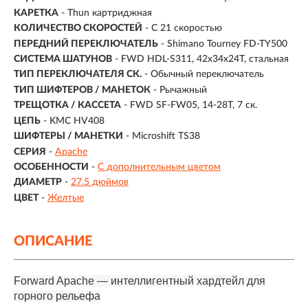
КАРЕТКА
- Thun картриджная
КОЛИЧЕСТВО СКОРОСТЕЙ
- С 21 скоростью
ПЕРЕДНИЙ ПЕРЕКЛЮЧАТЕЛЬ
- Shimano Tourney FD-TY500
СИСТЕМА ШАТУНОВ
- FWD HDL-S311, 42x34x24T, стальная
ТИП ПЕРЕКЛЮЧАТЕЛЯ СК.
- Обычный переключатель
ТИП ШИФТЕРОВ / МАНЕТОК
- Рычажный
ТРЕЩОТКА / КАССЕТА
- FWD SF-FW05, 14-28T, 7 ск.
ЦЕПЬ
- KMC HV408
ШИФТЕРЫ / МАНЕТКИ
- Microshift TS38
СЕРИЯ
-
Apache
ОСОБЕННОСТИ
-
С дополнительным цветом
ДИАМЕТР
-
27.5 дюймов
ЦВЕТ
-
Желтые
ОПИСАНИЕ
Forward Apache — интеллигентный хардтейл для
горного рельефа