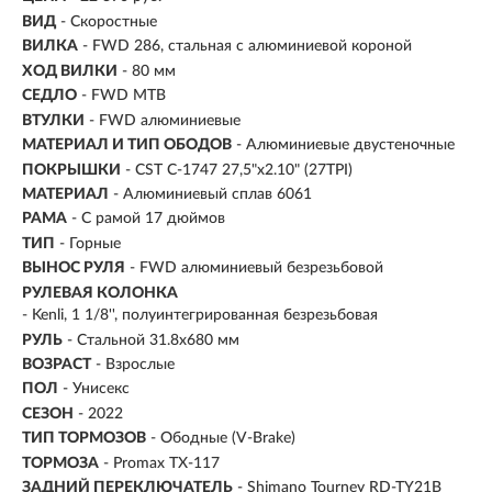
ВИД
- Скоростные
ВИЛКА
- FWD 286, стальная с алюминиевой короной
ХОД ВИЛКИ
- 80 мм
СЕДЛО
- FWD MTB
ВТУЛКИ
- FWD алюминиевые
МАТЕРИАЛ И ТИП ОБОДОВ
- Алюминиевые двустеночные
ПОКРЫШКИ
- CST C-1747 27,5"x2.10" (27TPI)
МАТЕРИАЛ
- Алюминиевый сплав 6061
РАМА
- С рамой 17 дюймов
ТИП
-
Горные
ВЫНОС РУЛЯ
- FWD алюминиевый безрезьбовой
РУЛЕВАЯ КОЛОНКА
- Kenli, 1 1/8'', полуинтегрированная безрезьбовая
РУЛЬ
- Стальной 31.8х680 мм
ВОЗРАСТ
-
Взрослые
ПОЛ
- Унисекс
СЕЗОН
- 2022
ТИП ТОРМОЗОВ
- Ободные (V-Brake)
ТОРМОЗА
- Promax TX-117
ЗАДНИЙ ПЕРЕКЛЮЧАТЕЛЬ
- Shimano Tourney RD-TY21B