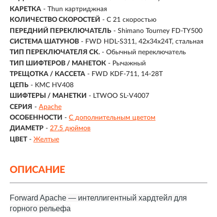
КАРЕТКА
- Thun картриджная
КОЛИЧЕСТВО СКОРОСТЕЙ
- С 21 скоростью
ПЕРЕДНИЙ ПЕРЕКЛЮЧАТЕЛЬ
- Shimano Tourney FD-TY500
СИСТЕМА ШАТУНОВ
- FWD HDL-S311, 42x34x24T, стальная
ТИП ПЕРЕКЛЮЧАТЕЛЯ СК.
- Обычный переключатель
ТИП ШИФТЕРОВ / МАНЕТОК
- Рычажный
ТРЕЩОТКА / КАССЕТА
- FWD KDF-711, 14-28T
ЦЕПЬ
- KMC HV408
ШИФТЕРЫ / МАНЕТКИ
- LTWOO SL-V4007
СЕРИЯ
-
Apache
ОСОБЕННОСТИ
-
С дополнительным цветом
ДИАМЕТР
-
27.5 дюймов
ЦВЕТ
-
Желтые
ОПИСАНИЕ
Forward Apache — интеллигентный хардтейл для
горного рельефа