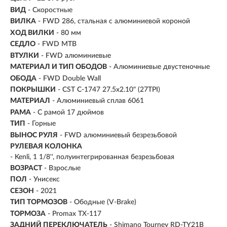
ВИД
- Скоростные
ВИЛКА
- FWD 286, стальная с алюминиевой короной
ХОД ВИЛКИ
- 80 мм
СЕДЛО
- FWD MTB
ВТУЛКИ
- FWD алюминиевые
МАТЕРИАЛ И ТИП ОБОДОВ
- Алюминиевые двустеночные
ОБОДА
- FWD Double Wall
ПОКРЫШКИ
- CST C-1747 27.5x2.10" (27TPI)
МАТЕРИАЛ
- Алюминиевый сплав 6061
РАМА
- С рамой 17 дюймов
ТИП
-
Горные
ВЫНОС РУЛЯ
- FWD алюминиевый безрезьбовой
РУЛЕВАЯ КОЛОНКА
- Kenli, 1 1/8'', полуинтегрированная безрезьбовая
ВОЗРАСТ
-
Взрослые
ПОЛ
- Унисекс
СЕЗОН
- 2021
ТИП ТОРМОЗОВ
- Ободные (V-Brake)
ТОРМОЗА
- Promax TX-117
ЗАДНИЙ ПЕРЕКЛЮЧАТЕЛЬ
- Shimano Tourney RD-TY21B