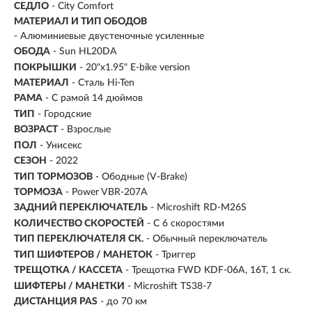
СЕДЛО
- City Comfort
МАТЕРИАЛ И ТИП ОБОДОВ
- Алюминиевые двустеночные усиленные
ОБОДА
- Sun HL20DA
ПОКРЫШКИ
- 20"x1.95" E-bike version
МАТЕРИАЛ
- Сталь Hi-Ten
РАМА
- С рамой 14 дюймов
ТИП
-
Городские
ВОЗРАСТ
-
Взрослые
ПОЛ
- Унисекс
СЕЗОН
- 2022
ТИП ТОРМОЗОВ
- Ободные (V-Brake)
ТОРМОЗА
- Power VBR-207A
ЗАДНИЙ ПЕРЕКЛЮЧАТЕЛЬ
- Microshift RD-M26S
КОЛИЧЕСТВО СКОРОСТЕЙ
- С 6 скоростями
ТИП ПЕРЕКЛЮЧАТЕЛЯ СК.
- Обычный переключатель
ТИП ШИФТЕРОВ / МАНЕТОК
- Триггер
ТРЕЩОТКА / КАССЕТА
- Трещотка FWD KDF-06A, 16T, 1 ск.
ШИФТЕРЫ / МАНЕТКИ
- Microshift TS38-7
ДИСТАНЦИЯ PAS
- до 70 км