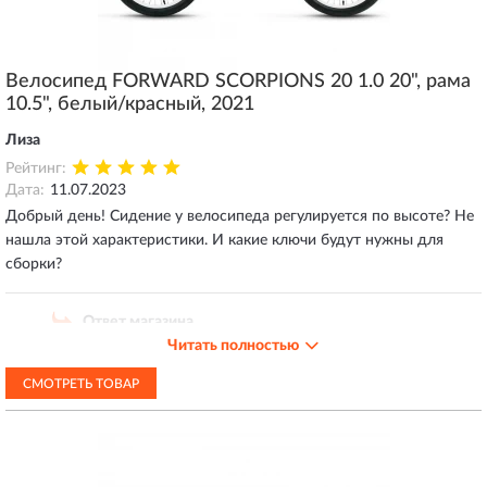
Велосипед FORWARD SCORPIONS 20 1.0 20", рама
10.5", белый/красный, 2021
Лиза
Рейтинг:
Дата:
11.07.2023
Добрый день! Сидение у велосипеда регулируется по высоте? Не
нашла этой характеристики. И какие ключи будут нужны для
сборки?
Ответ магазина
Читать полностью
11.07.2023
Добрый день! Есть подседельный зажим на раме,
СМОТРЕТЬ ТОВАР
который достаточно отогнуть вручную, чтобы дать
свободный ход подседельному штырю,
отрегулировать высоту, а затем зажать для фиксации.
Дополнительно инструмент не понадобится.