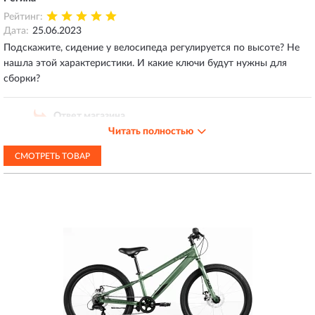
Рейтинг:
Дата:
25.06.2023
Подскажите, сидение у велосипеда регулируется по высоте? Не
нашла этой характеристики. И какие ключи будут нужны для
сборки?
Ответ магазина
Читать полностью
25.06.2023
Добрый день! У FORWARD SCORPIONS есть
СМОТРЕТЬ ТОВАР
подседельный зажим на раме, который достаточно
отогнуть вручную, чтобы дать свободный ход
подседельному штырю, отрегулировать высоту, а затем
зажать для фиксации. Дополнительно инструмент не
понадобится.