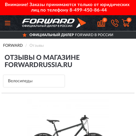
Внимание! Заказы принимаются только от юридических
лиц по телефону
8-499-450-86-44
0
0
ЬНЫЙ ДИЛЕР
FORWARD В РОССИИ
ДОСТ
FORWARD
Отзывы
ОТЗЫВЫ О МАГАЗИНЕ
FORWARDRUSSIA.RU
Велосипеды